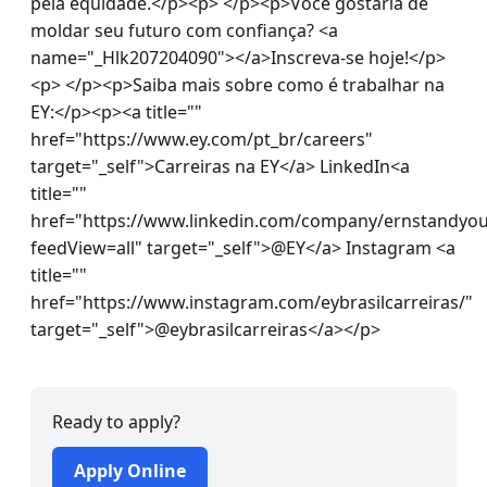
pela equidade.</p><p> </p><p>Você gostaria de 
moldar seu futuro com confiança? <a 
name="_Hlk207204090"></a>Inscreva-se hoje!</p>
<p> </p><p>Saiba mais sobre como é trabalhar na 
EY:</p><p><a title="" 
href="https://www.ey.com/pt_br/careers" 
target="_self">Carreiras na EY</a> LinkedIn<a 
title="" 
href="https://www.linkedin.com/company/ernstandyou
feedView=all" target="_self">@EY</a> Instagram <a 
title="" 
href="https://www.instagram.com/eybrasilcarreiras/" 
target="_self">@eybrasilcarreiras</a></p>
Ready to apply?
Apply Online