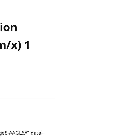
tion
m/x) 1