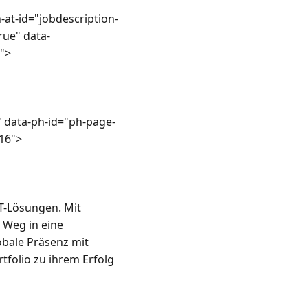
rue" data-
">

16">

T-Lösungen. Mit 
Weg in eine 
bale Präsenz mit 
folio zu ihrem Erfolg 