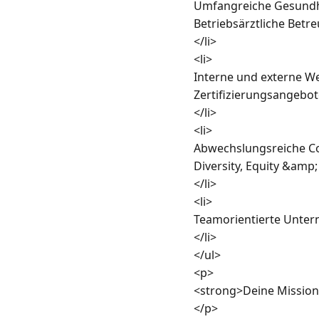
Umfangreiche Gesundhei
Betriebsärztliche Betre
</li>

<li>

Interne und externe We
Zertifizierungsangebot
</li>

<li>

Abwechslungsreiche Cor
Diversity, Equity &amp
</li>

<li>

Teamorientierte Unter
</li>

</ul>

<p>

<strong>Deine Mission
</p>
