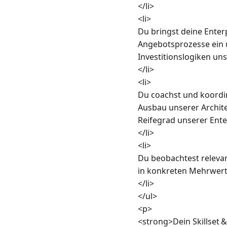
</li>

<li>

Du bringst deine Enter
Angebotsprozesse ein u
Investitionslogiken un
</li>

<li>

Du coachst und koordin
Ausbau unserer Archite
Reifegrad unserer Enter
</li>

<li>

Du beobachtest relevan
in konkreten Mehrwert
</li>

</ul>

<p>

<strong>Dein Skillset 