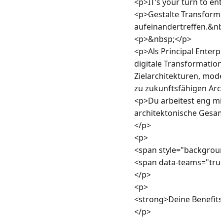
<p>IT’s your turn to en
<p>Gestalte Transforma
aufeinandertreffen.&nb
<p>&nbsp;</p>

<p>Als Principal Enterp
digitale Transformatio
Zielarchitekturen, mode
zu zukunftsfähigen Arc
<p>Du arbeitest eng mi
architektonische Gesam
</p>

<p>

<span style="backgroun
<span data-teams="tru
</p>

<p>

<strong>Deine Benefit
</p>
