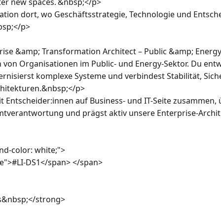
ter new spaces. &nbsp;</p>

tion dort, wo Geschäftsstrategie, Technologie und Entsch
sp;</p>

rise &amp; Transformation Architect – Public &amp; Energy 
n von Organisationen im Public- und Energy-Sektor. Du entwi
rnisierst komplexe Systeme und verbindest Stabilität, Sich
hitekturen.&nbsp;</p>

t Entscheider:innen auf Business- und IT-Seite zusammen,
tverantwortung und prägst aktiv unsere Enterprise-Archit
d-color: white;">

e">#LI-DS1</span> </span>

s&nbsp;</strong>
