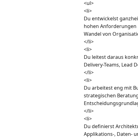
<ul>

<li>

Du entwickelst ganzhei
hohen Anforderungen an
Wandel von Organisatio
</li>

<li>

Du leitest daraus konk
Delivery-Teams, Lead D
</li>

<li>

Du arbeitest eng mit Bu
strategischen Beratungs
Entscheidungsgrundlag
</li>

<li>

Du definierst Architekt
Applikations-, Daten- 