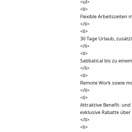
<ul>

<li>

Flexible Arbeitszeiten m
</li>

<li>

30 Tage Urlaub, zusätzli
</li>

<li>

Sabbatical bis zu einem
</li>

<li>

Remote Work sowie mob
</li>

<li>

Attraktive Benefit- und
exklusive Rabatte über 
</li>

<li>
