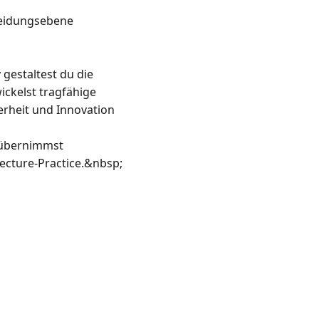
eidungsebene 
gestaltest du die 
ckelst tragfähige 
erheit und Innovation 
 übernimmst 
ecture-Practice.&nbsp;