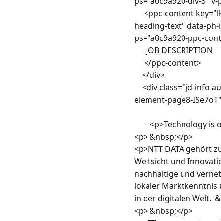
ps="a0c9a920-div-3" v-p
     <ppc-content key="lk3jbw-ph-job-details-v1-job-nav-jobDescriptionText" data-ph-at-id="jobdescription-
heading-text" data-ph
ps="a0c9a920-ppc-conte
      JOB DESCRIPTION

     </ppc-content> 

    </div> 

    <div class="jd-info au-target phw-g-i-DQrJpq" data-ph-at-id="jobdescription-text" data-ph-id="ph-page-
element-page8-ISe7oT" 
        <p>Technology is only as good as the people behind it. &nbsp;</p>

<p> &nbsp;</p>

<p>NTT DATA gehört zu 
Weitsicht und Innovati
nachhaltige und vernet
lokaler Marktkenntnis 
in der digitalen Welt.  
<p> &nbsp;</p>
