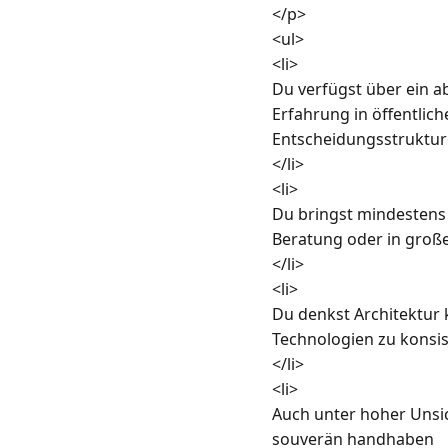
</p>

<ul>

<li>

Du verfügst über ein a
Erfahrung in öffentlic
Entscheidungsstruktur
</li>

<li>

Du bringst mindestens 1
Beratung oder in groß
</li>

<li>

Du denkst Architektur
Technologien zu konsist
</li>

<li>

Auch unter hoher Unsic
souverän handhaben
