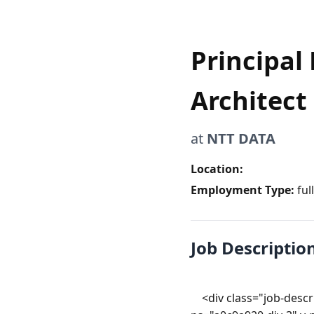
Principal
Architect
at
NTT DATA
Location:
Employment Type:
ful
Job Descriptio
    <div class="job-description-heading au-target" data-ph-id="ph-page-element-page8-AAGL6A" data-