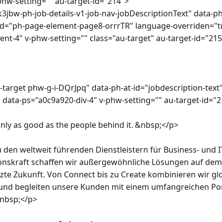
hw-setting="" au-target-id="214"> 

-id="ph-page-element-page8-orrrTR" language-overriden="t
nt-4" v-phw-setting="" class="au-target" au-target-id="215
data-ps="a0c9a920-div-4" v-phw-setting="" au-target-id="2
den weltweit führenden Dienstleistern für Business- und I
onskraft schaffen wir außergewöhnliche Lösungen auf dem 
zte Zukunft. Von Connect bis zu Create kombinieren wir glo
und begleiten unsere Kunden mit einem umfangreichen Port
&nbsp;</p>
