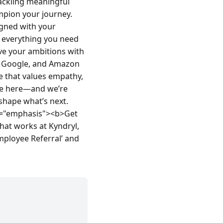
ackling meaningful 
pion your journey. 
gned with your 
 everything you need 
ve your ambitions with 
, Google, and Amazon 
e that values empathy, 
ve here—and we’re 
shape what’s next.
ss="emphasis"><b>Get 
at works at Kyndryl, 
ployee Referral’ and 