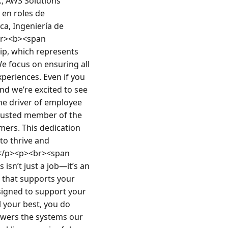
, AWS Solutions 
 en roles de 
a, Ingeniería de 
br><b><span 
p, which represents 
 focus on ensuring all 
eriences. Even if you 
d we’re excited to see 
e driver of employee 
rusted member of the 
ers. This dedication 
o thrive and 
.</p><p><br><span 
n’t just a job—it’s an 
that supports your 
igned to support your 
 your best, you do 
owers the systems our 