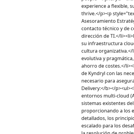
experience a flexible, 
thrive.</p><p style="t
Asesoramiento Estratégi
contacto técnico y de c
dirección de TI.</li><l
su infraestructura clou
cultura organizativa.</l
evolutiva y pragmática
ahorro de costes.</li><
de Kyndryl con las nec
necesario para asegura
Delivery:</b></p><ul><l
entornos multi-cloud (
sistemas existentes del
proporcionando a los e
detallados, los princip
escalado para los desa
la resolución de proble