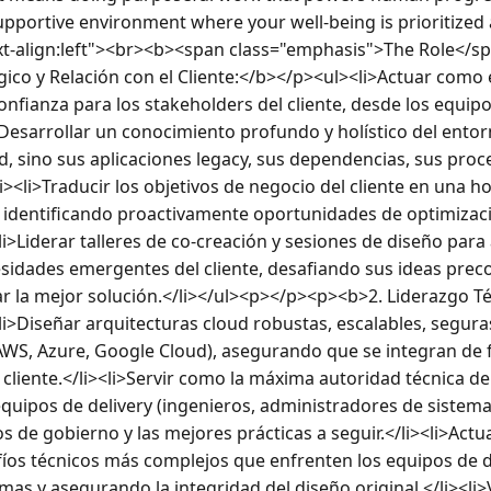
supportive environment where your well-being is prioritized 
ext-align:left"><br><b><span class="emphasis">The Role</s
co y Relación con el Cliente:</b></p><ul><li>Actuar como e
onfianza para los stakeholders del cliente, desde los equipos
i>Desarrollar un conocimiento profundo y holístico del entorn
d, sino sus aplicaciones legacy, sus dependencias, sus proc
i><li>Traducir los objetivos de negocio del cliente en una ho
, identificando proactivamente oportunidades de optimizaci
li>Liderar talleres de co-creación y sesiones de diseño para 
esidades emergentes del cliente, desafiando sus ideas prec
r la mejor solución.</li></ul><p></p><p><b>2. Liderazgo Téc
i>Diseñar arquitecturas cloud robustas, escalables, seguras 
AWS, Azure, Google Cloud), asegurando que se integran de f
 cliente.</li><li>Servir como la máxima autoridad técnica den
quipos de delivery (ingenieros, administradores de sistemas
ios de gobierno y las mejores prácticas a seguir.</li><li>Act
fíos técnicos más complejos que enfrenten los equipos de de
mas y asegurando la integridad del diseño original.</li><li>V