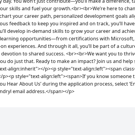
 day. You won’t just contribute—you’ll make a difference, t
your skills and fuel your growth.<br><br>We’re here to cham
 chart your career path, personalized development goals ali
ous feedback to keep you inspired and on track, you’ll have
ou’ll develop in-demand skills to grow your career and achie
 learning opportunities—from certifications with Microsoft
n experiences. And through it all, you’ll be part of a cultur
 a devotion to shared success. <br><br>We want you to thri
ou do just that. Ready to make an impact? Join us and help 
xt-align:inherit"></p><p style="text-align:left"><span cla
/p><p style="text-align:left"><span>If you know someone th
u Hear About Us’ during the application process, select ‘Em
yndryl email address.</span></p>