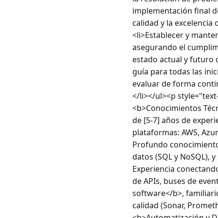
implementación final de
calidad y la excelenci
<li>Establecer y manten
asegurando el cumplimi
estado actual y futuro 
guía para todas las ini
evaluar de forma conti
</li></ul><p style="te
<b>Conocimientos Técn
de [5-7] años de exper
plataformas: AWS, Azur
Profundo conocimiento 
datos (SQL y NoSQL), y
Experiencia conectando
de APIs, buses de event
software</b>, familiari
calidad (Sonar, Prometh
<b>Automatización y D