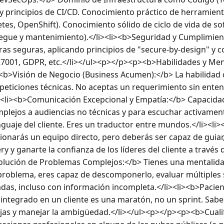
 principios de CI/CD. Conocimiento práctico de herramient
es, OpenShift). Conocimiento sólido de ciclo de vida de sof
iegue y mantenimiento).</li><li><b>Seguridad y Cumplimient
ras seguras, aplicando principios de "secure-by-design" y 
001, GDPR, etc.</li></ul><p></p><p><b>Habilidades y Menta
><b>Visión de Negocio (Business Acumen):</b> La habilidad c
peticiones técnicas. No aceptas un requerimiento sin entend
><li><b>Comunicación Excepcional y Empatía:</b> Capacidad 
plejos a audiencias no técnicas y para escuchar activament
guaje del cliente. Eres un traductor entre mundos.</li><li>
ionarás un equipo directo, pero deberás ser capaz de guiar, 
ry y ganarte la confianza de los líderes del cliente a través 
solución de Problemas Complejos:</b> Tienes una mentalidad 
problema, eres capaz de descomponerlo, evaluar múltiples 
s, incluso con información incompleta.</li><li><b>Pacienci
 integrado en un cliente es una maratón, no un sprint. Sab
as y manejar la ambigüedad.</li></ul><p></p><p><b>Cualif