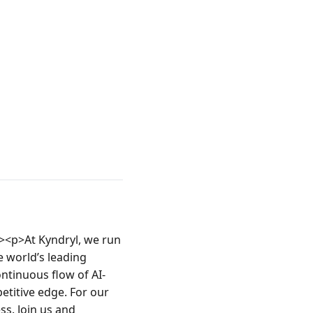
<p>At Kyndryl, we run 
 world’s leading 
ntinuous flow of AI-
titive edge. For our 
. Join us and 