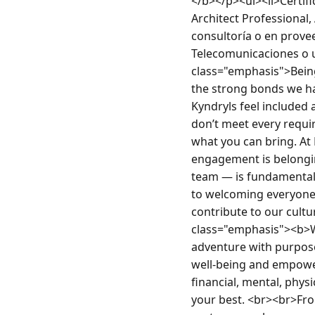
</b></p><ul><li>Certifi
Architect Professional, 
consultoría o en provee
Telecomunicaciones o u
class="emphasis">Bein
the strong bonds we ha
Kyndryls feel included 
don’t meet every requi
what you can bring. At
engagement is belongin
team — is fundamental 
to welcoming everyone 
contribute to our cult
class="emphasis"><b>Wh
adventure with purpose
well-being and empower
financial, mental, phys
your best. <br><br>From