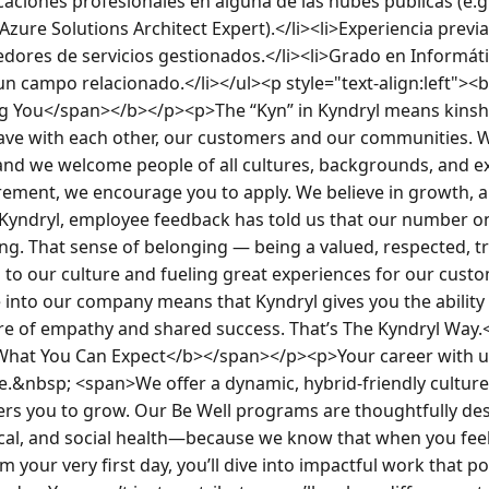
caciones profesionales en alguna de las nubes públicas (e.g.
Azure Solutions Architect Expert).</li><li>Experiencia previa
dores de servicios gestionados.</li><li>Grado en Informátic
n campo relacionado.</li></ul><p style="text-align:left"><
g You</span></b></p><p>The “Kyn” in Kyndryl means kinshi
ve with each other, our customers and our communities. We
and we welcome people of all cultures, backgrounds, and exp
rement, we encourage you to apply. We believe in growth, an
 Kyndryl, employee feedback has told us that our number on
g. That sense of belonging — being a valued, respected, t
to our culture and fueling great experiences for our custom
into our company means that Kyndryl gives you the ability t
ure of empathy and shared success. That’s The Kyndryl Way
at You Can Expect</b></span></p><p>Your career with us is
.&nbsp; <span>We offer a dynamic, hybrid-friendly culture 
s you to grow. Our Be Well programs are thoughtfully des
ical, and social health—because we know that when you feel
 your very first day, you’ll dive into impactful work that p