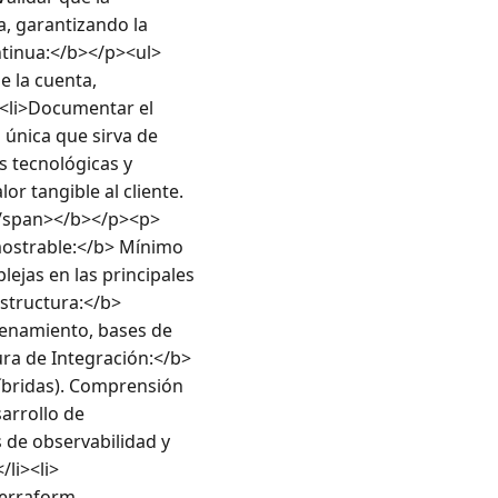
, garantizando la 
ntinua:</b></p><ul>
 la cuenta, 
<li>Documentar el 
 única que sirva de 
s tecnológicas y 
r tangible al cliente.
</span></b></p><p>
ostrable:</b> Mínimo 
jas en las principales 
tructura:</b> 
enamiento, bases de 
ra de Integración:</b> 
bridas). Comprensión 
arrollo de 
 de observabilidad y 
/li><li>
rraform, 