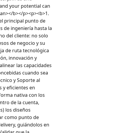
and your potential can 
pan></b></p><p><b>1. 
l principal punto de 
 de ingeniería hasta la 
o del cliente: no solo 
esos de negocio y su 
ja de ruta tecnológica 
ón, innovación y 
alinear las capacidades 
oncebidas cuando sea 
nico y Soporte al 
y eficientes en 
orma nativa con los 
tro de la cuenta, 
) los diseños 
uar como punto de 
livery, guiándolos en 
alidar que la 