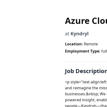
Azure Clo
at
Kyndryl
Location:
Remote
Employment Type:
ful
Job Descriptio
<p style="text-align:l
and reimagine the missi
businesses.&nbsp; We a
powered insight, enabli
people—Kyndryls—that 