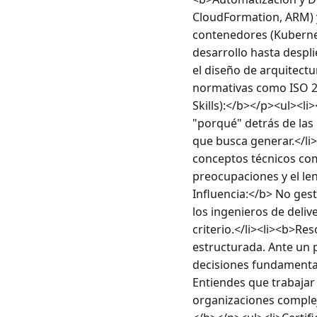
CloudFormation, ARM) y
contenedores (Kubernet
desarrollo hasta despl
el diseño de arquitectu
normativas como ISO 27
Skills):</b></p><ul><li
"porqué" detrás de las 
que busca generar.</li
conceptos técnicos com
preocupaciones y el len
Influencia:</b> No gest
los ingenieros de delive
criterio.</li><li><b>Re
estructurada. Ante un 
decisiones fundamentada
Entiendes que trabajar
organizaciones complej