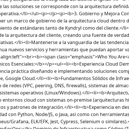
 las soluciones se corresponde con la arquitectura definida
a operativa.</li></ul><p></p><p><b>3. Gobierno y Mejora Co
er un marco de gobierno de la arquitectura cloud dentro de
ento de estándares tanto de Kyndryl como del cliente.</li>
de la arquitectura del cliente, creando una fuente de verdad
ciativas.</li><li>Mantenerse a la vanguardia de las tendencia
nua nuevos servicios y herramientas que puedan aportar valo
xt-align:left"><br><b><span class="emphasis">Who You Are
icos Esenciales:</b></p><ul><li><b>Experiencia Cloud Dem
iencia práctica diseñando e implementando soluciones comple
e, Google Cloud.</li><li><b>Fundamentos Sólidos de Infraes
de redes (VPC, peering, DNS, firewalls), sistemas de almac
 sistemas operativos (Linux/Windows).</li><li><b>Arquitectu
 entornos cloud con sistemas on-premise (arquitecturas hí
os y patrones de integración.</li><li><b>Experiencia en des
dad con Python, Node/JS, o Java, asi como con herramientas
eus/Grafana, ELK/EFK, Jest, Cypress, Selenium o similares).<
evSecOps:</b> Dominio de Infraestructura como Código (Te