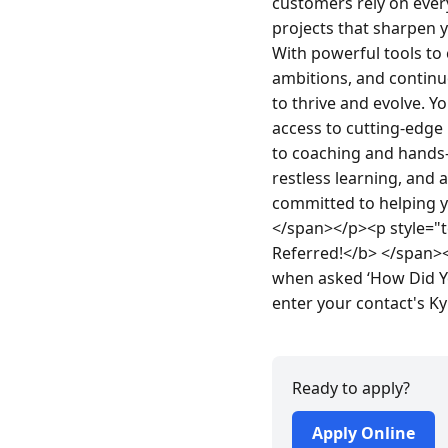
customers rely on every
projects that sharpen 
With powerful tools to
ambitions, and continu
to thrive and evolve. Y
access to cutting-edge
to coaching and hands-o
restless learning, and
committed to helping y
</span></p><p style="te
Referred!</b> </span><
when asked ‘How Did Yo
enter your contact's K
Ready to apply?
Apply Online