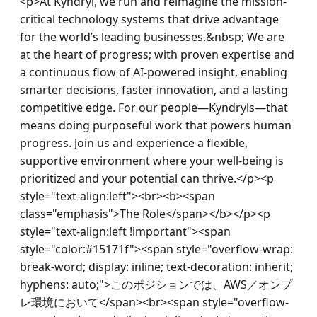
<p>At Kyndryl, we run and reimagine the mission-
critical technology systems that drive advantage 
for the world’s leading businesses.&nbsp; We are 
at the heart of progress; with proven expertise and 
a continuous flow of AI-powered insight, enabling 
smarter decisions, faster innovation, and a lasting 
competitive edge. For our people—Kyndryls—that 
means doing purposeful work that powers human 
progress. Join us and experience a flexible, 
supportive environment where your well-being is 
prioritized and your potential can thrive.</p><p 
style="text-align:left"><br><b><span 
class="emphasis">The Role</span></b></p><p 
style="text-align:left !important"><span 
style="color:#15171f"><span style="overflow-wrap: 
break-word; display: inline; text-decoration: inherit; 
hyphens: auto;">このポジションでは、AWS／オンプ
レ環境において</span><br><span style="overflow-