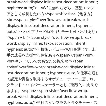
break-word; display: inline; text-decoration: inherit; 
hyphens: auto;">・AWSに触れながら、基盤エンジニ
アとして成長したい方</span><br><br>【働き方】
<br><span style="overflow-wrap: break-word; 
display: inline; text-decoration: inherit; hyphens: 
auto;">・ハイブリッド勤務（リモート可・出社あり）
</span><br><span style="overflow-wrap: break-
word; display: inline; text-decoration: inherit; 
hyphens: auto;">・技術レビューやOJTを通じて、若
手の成長を支援する体制あり</span></span><br>
<br>キンドリルでのあなたの将来<br><span 
style="overflow-wrap: break-word; display: inline; 
text-decoration: inherit; hyphens: auto;">仕事を通じ
て認定や資格を取得するオポチュニティーに恵まれ、
クラウド・ハイパースケーラーとして継続的に成長で
きます。</span> <span style="overflow-wrap: 
break-word; display: inline; text-decoration: inherit; 
hyphens: auto;">当社のインフラストラクチャー・ス