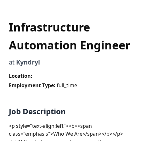
Infrastructure
Automation Engineer
at
Kyndryl
Location:
Employment Type:
full_time
Job Description
<p style="text-align:left"><b><span 
class="emphasis">Who We Are</span></b></p>