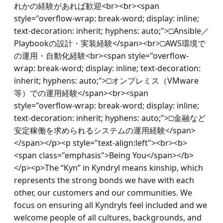
れかの経験があれば歓迎<br><br><span 
style="overflow-wrap: break-word; display: inline; 
text-decoration: inherit; hyphens: auto;">□Ansible／
Playbookの設計・実装経験</span><br>□AWS環境で
の運用・自動化経験<br><span style="overflow-
wrap: break-word; display: inline; text-decoration: 
inherit; hyphens: auto;">□オンプレミス（VMware
等）での運用経験</span><br><span 
style="overflow-wrap: break-word; display: inline; 
text-decoration: inherit; hyphens: auto;">□金融など
安定稼働を求められるシステムの運用経験</span>
</span></p><p style="text-align:left"><br><b>
<span class="emphasis">Being You</span></b>
</p><p>The “Kyn” in Kyndryl means kinship, which 
represents the strong bonds we have with each 
other, our customers and our communities. We 
focus on ensuring all Kyndryls feel included and we 
welcome people of all cultures, backgrounds, and 