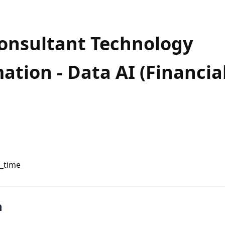
Consultant Technology
ation - Data AI (Financial
l_time
n