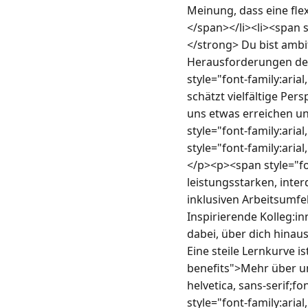
Meinung, dass eine fle
</span></li><li><span s
</strong> Du bist ambi
Herausforderungen den
style="font-family:aria
schätzt vielfältige Pe
uns etwas erreichen un
style="font-family:aria
style="font-family:aria
</p><p><span style="font
leistungsstarken, inter
inklusiven Arbeitsumfel
Inspirierende Kolleg:in
dabei, über dich hinau
Eine steile Lernkurve i
benefits">Mehr über un
helvetica, sans-serif;
style="font-family:aria