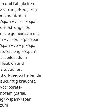
sen und Fähigkeiten.
pt"><strong>Neugierig:
n und nicht in 
span></li><li><span 
iert</strong>: Du 
n, die gemeinsam mit 
an></li></ul><p><span 
g></span></p><p><span 
efits</strong></span>
arbeitest du in 
flexiblen und 
situationen. 
off-the-Job helfen dir 
zukünftig brauchst. 
s/corporate-
family:arial, 
ong></span><span 
 zum 