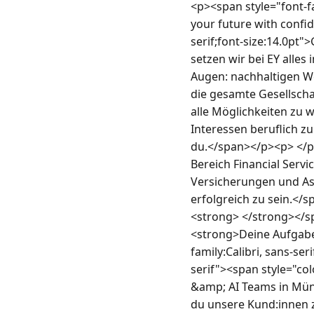
<p><span style="font-fa
your future with confid
serif;font-size:14.0pt
setzen wir bei EY alles 
Augen: nachhaltigen W
die gesamte Gesellscha
alle Möglichkeiten zu w
Interessen beruflich zu
du.</span></p><p> </p><
Bereich Financial Servi
Versicherungen und Ass
erfolgreich zu sein.</s
<strong> </strong></spa
<strong>Deine Aufgabe
family:Calibri, sans-se
serif"><span style="col
&amp; AI Teams in Münc
du unsere Kund:innen 