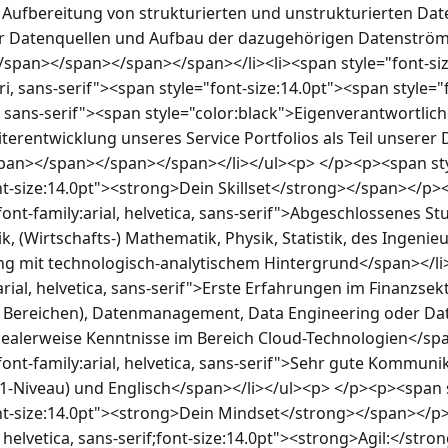
Aufbereitung von strukturierten und unstrukturierten Daten
r Datenquellen und Aufbau der dazugehörigen Datenström
span></span></span></span></li><li><span style="font-siz
bri, sans-serif"><span style="font-size:14.0pt"><span style="
, sans-serif"><span style="color:black">Eigenverantwortli
terentwicklung unseres Service Portfolios als Teil unserer 
n></span></span></span></li></ul><p> </p><p><span style=
ont-size:14.0pt"><strong>Dein Skillset</strong></span></p>
;font-family:arial, helvetica, sans-serif">Abgeschlossenes St
ik, (Wirtschafts-) Mathematik, Physik, Statistik, des Ingenie
g mit technologisch-analytischem Hintergrund</span></li>
:arial, helvetica, sans-serif">Erste Erfahrungen im Finanzsek
 Bereichen), Datenmanagement, Data Engineering oder Data
ealerweise Kenntnisse im Bereich Cloud-Technologien</span
;font-family:arial, helvetica, sans-serif">Sehr gute Kommunik
-Niveau) und Englisch</span></li></ul><p> </p><p><span sty
font-size:14.0pt"><strong>Dein Mindset</strong></span></p>
, helvetica, sans-serif;font-size:14.0pt"><strong>Agil:</stron