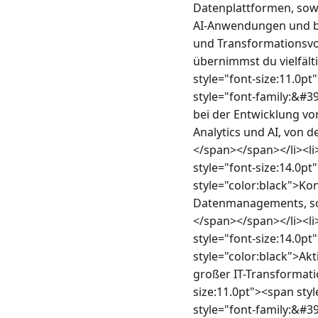
Datenplattformen, sowi
AI-Anwendungen und be
und Transformationsvor
übernimmst du vielfäl
style="font-size:11.0pt
style="font-family:&#3
bei der Entwicklung vo
Analytics und AI, von 
</span></span></li><li>
style="font-size:14.0pt
style="color:black">K
Datenmanagements, so
</span></span></li><li>
style="font-size:14.0pt
style="color:black">Ak
großer IT-Transformat
size:11.0pt"><span styl
style="font-family:&#3