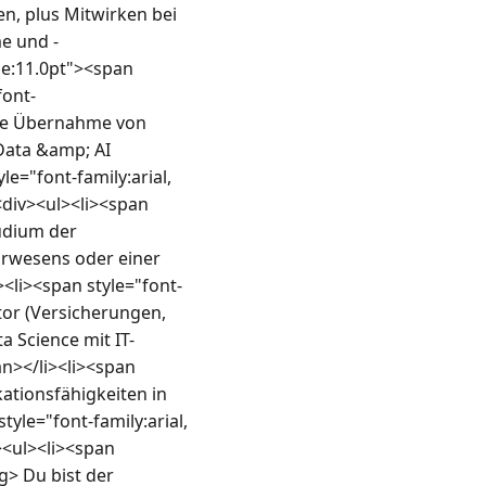
, plus Mitwirken bei 
e und -
e:11.0pt"><span 
font-
che Übernahme von 
Data &amp; AI 
"font-family:arial, 
<div><ul><li><span 
udium der 
urwesens oder einer 
<li><span style="font-
tor (Versicherungen, 
 Science mit IT-
></li><li><span 
ationsfähigkeiten in 
le="font-family:arial, 
<ul><li><span 
g> Du bist der 