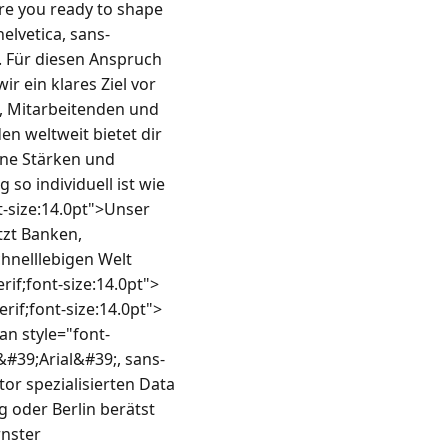
re you ready to shape 
elvetica, sans-
 Für diesen Anspruch 
r ein klares Ziel vor 
 Mitarbeitenden und 
n weltweit bietet dir 
ine Stärken und 
so individuell ist wie 
-size:14.0pt">Unser 
zt Banken, 
nelllebigen Welt 
rif;font-size:14.0pt">
rif;font-size:14.0pt">
n style="font-
:&#39;Arial&#39;, sans-
or spezialisierten Data 
oder Berlin berätst 
ster 