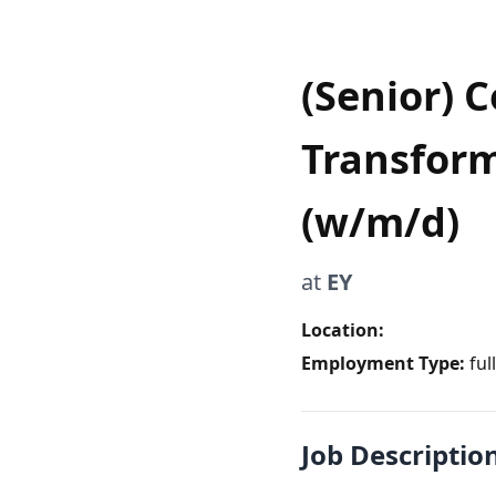
(Senior) 
Transform
(w/m/d)
at
EY
Location:
Employment Type:
ful
Job Descriptio