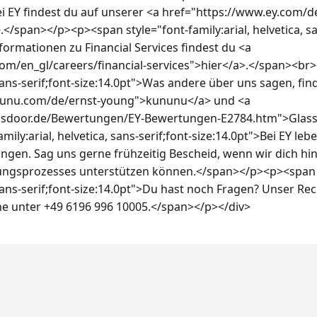
 EY findest du auf unserer <a href="https://www.ey.com/
.</span></p><p><span style="font-family:arial, helvetica, sa
formationen zu Financial Services findest du <a 
om/en_gl/careers/financial-services">hier</a>.</span><br>
 sans-serif;font-size:14.0pt">Was andere über uns sagen, find
nunu.com/de/ernst-young">kununu</a> und <a 
assdoor.de/Bewertungen/EY-Bewertungen-E2784.htm">Glas
ily:arial, helvetica, sans-serif;font-size:14.0pt">Bei EY leben
gen. Sag uns gerne frühzeitig Bescheid, wenn wir dich hinsi
ungsprozesses unterstützen können.</span></p><p><span s
, sans-serif;font-size:14.0pt">Du hast noch Fragen? Unser Re
ne unter +49 6196 996 10005.</span></p></div>