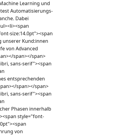
Machine Learning und 
est Automatisierungs- 
nche. Dabei 
l><li><span 
font-size:14.0pt"><span 
g unserer Kund:innen 
fe von Advanced 
/span></span></span>
bri, sans-serif"><span 
n 
nes entsprechenden 
span></span></span>
bri, sans-serif"><span 
n 
cher Phasen innerhalb 
><span style="font-
.0pt"><span 
hrung von 