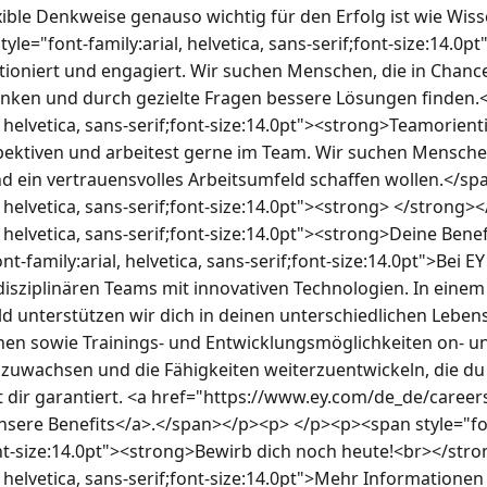
xible Denkweise genauso wichtig für den Erfolg ist wie Wis
tyle="font-family:arial, helvetica, sans-serif;font-size:14.0
tioniert und engagiert. Wir suchen Menschen, die in Chance
ken und durch gezielte Fragen bessere Lösungen finden.</
l, helvetica, sans-serif;font-size:14.0pt"><strong>Teamorient
rspektiven und arbeitest gerne im Team. Wir suchen Mensche
d ein vertrauensvolles Arbeitsumfeld schaffen wollen.</sp
l, helvetica, sans-serif;font-size:14.0pt"><strong> </stron
l, helvetica, sans-serif;font-size:14.0pt"><strong>Deine Ben
-family:arial, helvetica, sans-serif;font-size:14.0pt">Bei EY 
disziplinären Teams mit innovativen Technologien. In einem 
d unterstützen wir dich in deinen unterschiedlichen Lebens
nen sowie Trainings- und Entwicklungsmöglichkeiten on- und 
szuwachsen und die Fähigkeiten weiterzuentwickeln, die du 
st dir garantiert. <a href="https://www.ey.com/de_de/career
sere Benefits</a>.</span></p><p> </p><p><span style="font-
font-size:14.0pt"><strong>Bewirb dich noch heute!<br></str
l, helvetica, sans-serif;font-size:14.0pt">Mehr Informationen