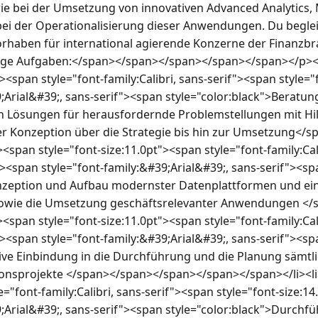
e bei der Umsetzung von innovativen Advanced Analytics, 
i der Operationalisierung dieser Anwendungen. Du begleit
haben für international agierende Konzerne der Finanzbra
tige Aufgaben:</span></span></span></span></span></p><u
"><span style="font-family:Calibri, sans-serif"><span style="
9;Arial&#39;, sans-serif"><span style="color:black">Beratun
n Lösungen für herausfordernde Problemstellungen mit Hil
der Konzeption über die Strategie bis hin zur Umsetzung<
<span style="font-size:11.0pt"><span style="font-family:Cali
"><span style="font-family:&#39;Arial&#39;, sans-serif"><spa
onzeption und Aufbau modernster Datenplattformen und ei
wie die Umsetzung geschäftsrelevanter Anwendungen </
<span style="font-size:11.0pt"><span style="font-family:Cali
"><span style="font-family:&#39;Arial&#39;, sans-serif"><spa
tive Einbindung in die Durchführung und die Planung sämtli
ionsprojekte </span></span></span></span></span></li><li
e="font-family:Calibri, sans-serif"><span style="font-size:14
9;Arial&#39;, sans-serif"><span style="color:black">Durchfü