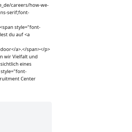
de_de/careers/how-we-
ns-serif;font-
<span style="font-
est du auf <a 
sdoor</a>.</span></p>
 wir Vielfalt und 
chtlich eines 
tyle="font-
cruitment Center 