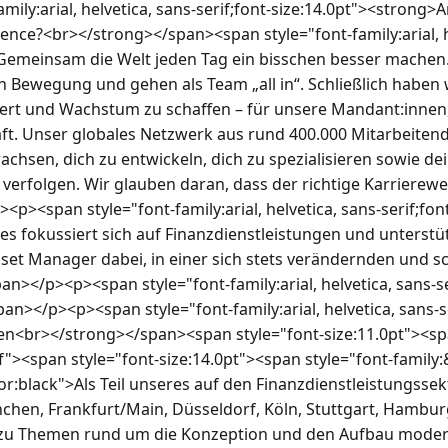
mily:arial, helvetica, sans-serif;font-size:14.0pt"><strong>A
ence?<br></strong></span><span style="font-family:arial, h
">Gemeinsam die Welt jeden Tag ein bisschen besser machen.
in Bewegung und gehen als Team „all in“. Schließlich haben wi
ert und Wachstum zu schaffen – für unsere Mandant:innen,
ft. Unser globales Netzwerk aus rund 400.000 Mitarbeitende
achsen, dich zu entwickeln, dich zu spezialisieren sowie de
 verfolgen. Wir glauben daran, dass der richtige Karriereweg 
p><span style="font-family:arial, helvetica, sans-serif;font
ces fokussiert sich auf Finanzdienstleistungen und unterstüt
et Manager dabei, in einer sich stets verändernden und sch
pan></p><p><span style="font-family:arial, helvetica, sans-se
n></p><p><span style="font-family:arial, helvetica, sans-se
n<br></strong></span><span style="font-size:11.0pt"><spa
rif"><span style="font-size:14.0pt"><span style="font-family
or:black">Als Teil unseres auf den Finanzdienstleistungssekt
hen, Frankfurt/Main, Düsseldorf, Köln, Stuttgart, Hamburg 
zu Themen rund um die Konzeption und den Aufbau modern