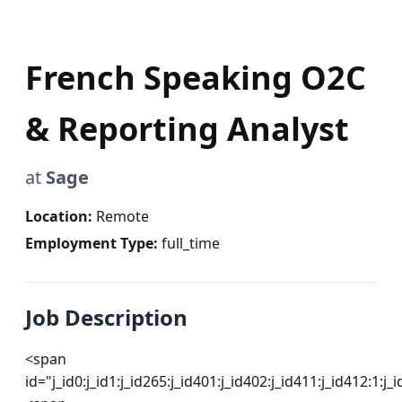
French Speaking O2C
& Reporting Analyst
at
Sage
Location:
Remote
Employment Type:
full_time
Job Description
<span 
id="j_id0:j_id1:j_id265:j_id401:j_id402:j_id411:j_id412:1:j_