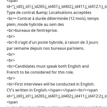
<span 
id="j_id0:j_id1:j_id265:j_id401:j_id402:j_id411:j_id412:1:j_i
Type de contrat &amp; Localisations acceptées

<br>• Contrat à durée déterminée (12 mois), temps 
plein, mode hybride au sein des 

<br>bureaux de l’entreprise.

<br>

<br>Il s'agit d'un poste hybride, à raison de 3 jours 
par semaine depuis nos bureaux parisiens.

<br>

<br>

<br>Candidates must speak both English and 
French to be considered for this role. 

<br>

<br>First interviews will be conducted in English. 
CV's written in English.</span></span><br/><span 
id="j_id0:j_id1:j_id265:j_id401:j_id402:j_id411:j_id412:2:j_
<span 