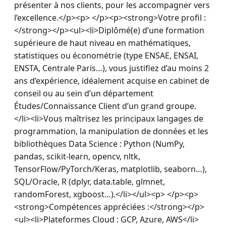
présenter à nos clients, pour les accompagner vers 
l’excellence.</p><p> </p><p><strong>Votre profil :
</strong></p><ul><li>Diplômé(e) d’une formation 
supérieure de haut niveau en mathématiques, 
statistiques ou économétrie (type ENSAE, ENSAI, 
ENSTA, Centrale Paris…), vous justifiez d’au moins 2 
ans d’expérience, idéalement acquise en cabinet de 
conseil ou au sein d’un département 
Études/Connaissance Client d’un grand groupe.
</li><li>Vous maîtrisez les principaux langages de 
programmation, la manipulation de données et les 
bibliothèques Data Science : Python (NumPy, 
pandas, scikit-learn, opencv, nltk, 
TensorFlow/PyTorch/Keras, matplotlib, seaborn…), 
SQL/Oracle, R (dplyr, data.table, glmnet, 
randomForest, xgboost…).</li></ul><p> </p><p>
<strong>Compétences appréciées :</strong></p>
<ul><li>Plateformes Cloud : GCP, Azure, AWS</li>