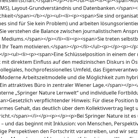
itswirtschaft.</span></p></li></ul><ul><li><p><span>Rou
MS), Layout-Grundverständnis und Datenbanken.</span></
hkeit</span></b></p><ul><li><p><span>Sie sind organisati
nes sind für Sie kein Problem) und arbeiten lösungsorienti
Sie verstehen die Balance zwischen journalistischem Anspr
es Mediums.</span></p></li><li><p><span>Sie treten selbst
 Ihr Team motivieren.</span></p></li></ul><p></p><p></
</p><ul><li><p><span>Eine Schlüsselposition in einem der
 mit direktem Einfluss auf den medizinischen Diskurs in Ö
kollegiales, hochprofessionelles Umfeld, das Eigenverantw
>Moderne Arbeitszeitmodelle und die Möglichkeit zum hybr
Ein attraktives Büro in zentraler Wiener Lage.</span></p></
interne „Springer Nature Lernwelt“ und individuelle Fortbil
>Gesetzlich verpflichtender Hinweis: Für diese Position bi
rmes Gehalt, das deutlich über dem Kollektivvertrag liegt u
icht.</span></i></p><p></p><p>Bei Springer Nature ist es u
n – und das beginnt mit Inklusion: von Menschen, Perspektiv
tige Perspektiven den Fortschritt vorantreiben, und wir setze