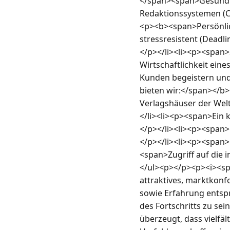
</span><span>Gesundhe
Redaktionssystemen (C
<p><b><span>Persönlic
stressresistent (Deadli
</p></li><li><p><span>
Wirtschaftlichkeit ein
Kunden begeistern und
bieten wir:</span></b>
Verlagshäuser der Welt
</li><li><p><span>Ein 
</p></li><li><p><span
</p></li><li><p><span>
<span>Zugriff auf die 
</ul><p></p><p><i><span
attraktives, marktkonfo
sowie Erfahrung entspr
des Fortschritts zu sei
überzeugt, dass vielfäl