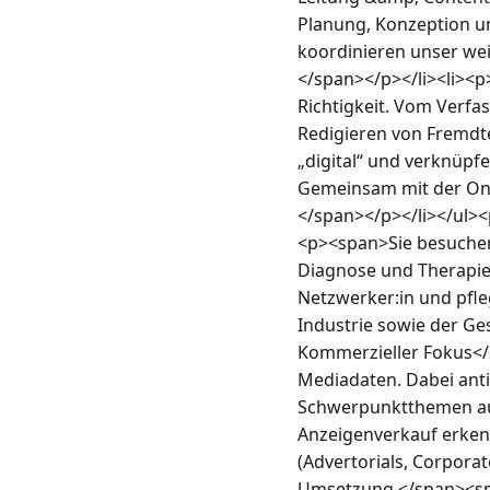
Planung, Konzeption un
koordinieren unser wei
</span></p></li><li><p
Richtigkeit. Vom Verfas
Redigieren von Fremdte
„digital“ und verknüpfe
Gemeinsam mit der Onli
</span></p></li></ul
<p><span>Sie besuchen
Diagnose und Therapie 
Netzwerker:in und pfle
Industrie sowie der G
Kommerzieller Fokus</
Mediadaten. Dabei antiz
Schwerpunktthemen au
Anzeigenverkauf erke
(Advertorials, Corporat
Umsetzung </span><span