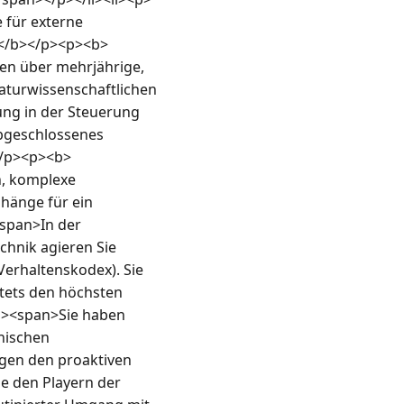
für externe 
></b></p><p><b>
n über mehrjährige, 
aturwissenschaftlichen 
ng in der Steuerung 
bgeschlossenes 
></p><p><b>
 komplexe 
änge für ein 
span>In der 
hnik agieren Sie 
erhaltenskodex). Sie 
tets den höchsten 
p><span>Sie haben 
hischen 
gen den proaktiven 
 den Playern der 