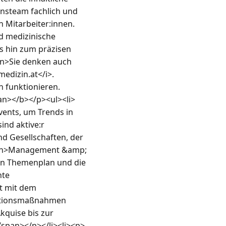
nsteam fachlich und 
 Mitarbeiter:innen.
d medizinische 
s hin zum präzisen 
n>Sie denken auch 
edizin.at</i>. 
n funktionieren.
n></b></p><ul><li>
nts, um Trends in 
nd aktive:r 
 Gesellschaften, der 
pan>Management &amp; 
en Themenplan und die 
te 
 mit dem 
ationsmaßnahmen 
kquise bis zur 
span></p></li><li><p>