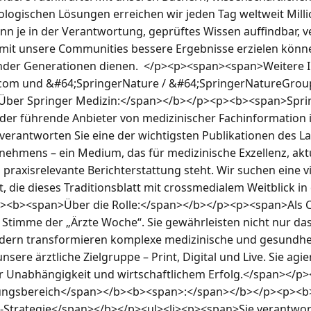
logischen Lösungen erreichen wir jeden Tag weltweit Mill
n je in der Verantwortung, geprüftes Wissen auffindbar, ve
it unsere Communities bessere Ergebnisse erzielen können
der Generationen dienen.  </p><p><span><span>Weitere I
.com und &#64;SpringerNature / &#64;SpringerNatureGrou
ber Springer Medizin:</span></b></p><p><b><span>Spri
 der führende Anbieter von medizinischer Fachinformation in
erantworten Sie eine der wichtigsten Publikationen des La
nehmens – ein Medium, das für medizinische Exzellenz, aktu
praxisrelevante Berichterstattung steht. Wir suchen eine vi
 die dieses Traditionsblatt mit crossmedialem Weitblick in 
<b><span>Über die Rolle:</span></b></p><p><span>Als Ch
e Stimme der „Ärzte Woche“. Sie gewährleisten nicht nur das
dern transformieren komplexe medizinische und gesundheits
sere ärztliche Zielgruppe – Print, Digital und Live. Sie agier
er Unabhängigkeit und wirtschaftlichem Erfolg.</span></
ungsbereich</span></b><b><span>:</span></b></p><p><b>
Strategie</span></b></p><ul><li><p><span>Sie verantworte