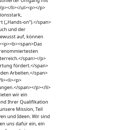
tinierter Umgang mit 
p></li></ul><p></p>
onsstark, 
ert („Hands-on“).</span>
uch und der 
bewusst auf, können 
p><p><b><span>Das 
 renommiertesten 
sterreich.</span></p>
ortung fördert.</span>
iden Arbeiten.</span>
li><li><p>
dungen.</span></p></li>
eten wir ein 
nd Ihrer Qualifikation 
nsere Mission, Teil 
en und Ideen. Wir sind 
n uns dafür ein, ein 