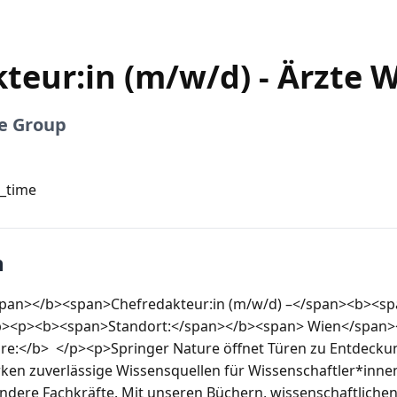
teur:in (m/w/d) - Ärzte 
e Group
l_time
n
span></b><span>Chefredakteur:in (m/w/d) –</span><b><spa
><p><b><span>Standort:</span></b><span> Wien</span>
e:</b>  </p><p>Springer Nature öffnet Türen zu Entdeckung
ken zuverlässige Wissensquellen für Wissenschaftler*innen
dere Fachkräfte. Mit unseren Büchern, wissenschaftlichen Z