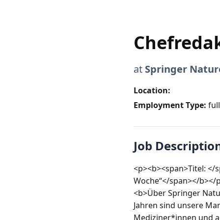
Chefredak
at
Springer Natur
Location:
Employment Type:
ful
Job Descriptio
<p><b><span>Titel: </
Woche“</span></b></p
<b>Über Springer Natur
Jahren sind unsere Mar
Mediziner*innen und an