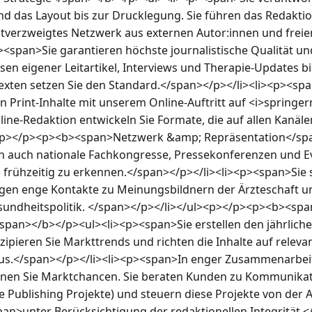
d das Layout bis zur Drucklegung. Sie führen das Redaktio
tverzweigtes Netzwerk aus externen Autor:innen und freien
><span>Sie garantieren höchste journalistische Qualität un
sen eigener Leitartikel, Interviews und Therapie-Updates bi
xten setzen Sie den Standard.</span></p></li><li><p><spa
n Print-Inhalte mit unserem Online-Auftritt auf <i>springerm
ne-Redaktion entwickeln Sie Formate, die auf allen Kanäle
><p></p><p><b><span>Netzwerk &amp; Repräsentation</spa
 auch nationale Fachkongresse, Pressekonferenzen und Eve
frühzeitig zu erkennen.</span></p></li><li><p><span>Sie si
gen enge Kontakte zu Meinungsbildnern der Ärzteschaft und
esundheitspolitik. </span></p></li></ul><p></p><p><b><s
span></b></p><ul><li><p><span>Sie erstellen den jährlich
ipieren Sie Markttrends und richten die Inhalte auf relevan
s.</span></p></li><li><p><span>In enger Zusammenarbeit
nnen Sie Marktchancen. Sie beraten Kunden zu Kommunik
e Publishing Projekte) und steuern diese Projekte von der A
>unter Berücksichtigung der redaktionellen Integrität.</