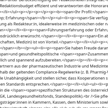
Redaktionsbudget effizient und verantworten die Honorare 
></li></ul><p></p><p></p><p><b><span>Ihr Profil:</span
; Erfahrung</span></b></p><ul><li><p><span>Sie verfüge
ung als Redakteur:in, idealerweise im medizinischen oder n
an></p></li><li><p><span>Führungserfahrung oder Erfahru
usdrücklich erwünscht.</span></p></li><li><p><span>Ein a
haften, Medizin) ist von Vorteil.</span></p></li></ul><p
/span></b></p><ul><li><p><span>Sie haben Freude daran,
span>und gesundheitspolitische </span><span>Zusammenh
lich und spannend aufzubereiten.</span></p></li><li><p><
rtnern aus der pharmazeutischen Industrie und Medizintec
erhalb der geltenden Compliance-Regelwerke (z. B. Pharmig-V
le Unabhängigkeit und stellen sicher, dass Kooperationen s
hen Standards entsprechen.</span></p></li></ul><ul><li><
 in die </span><span>spezifischen Strukturen des österreic
, Landesgesundheitsfonds, Standespolitik).<br />Sie pfle
gsträger:innen in Kammern, Kassen, dem Ministerium sowie