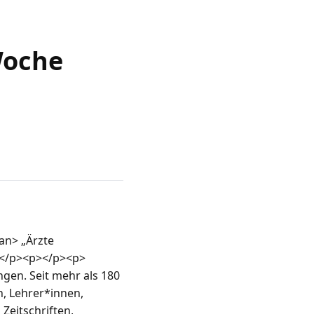
Woche
n> „Ärzte 
</p><p></p><p>
en. Seit mehr als 180 
, Lehrer*innen, 
eitschriften, 