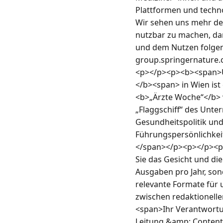
Plattformen und techno
Wir sehen uns mehr den
nutzbar zu machen, dam
und dem Nutzen folgen
group.springernature
<p></p><p><b><span>Ü
</b><span> in Wien ist
<b>„Ärzte Woche“</b> v
„Flaggschiff“ des Unter
Gesundheitspolitik und 
Führungspersönlichkeit,
</span></p><p></p><p>
Sie das Gesicht und di
Ausgaben pro Jahr, son
relevante Formate für un
zwischen redaktionell
<span>Ihr Verantwort
Leitung &amp; Content-